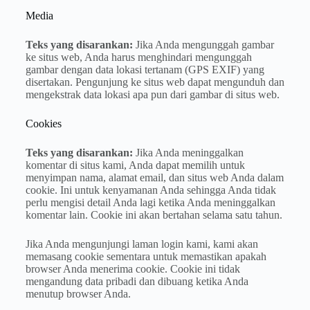
Media
Teks yang disarankan:
Jika Anda mengunggah gambar
ke situs web, Anda harus menghindari mengunggah
gambar dengan data lokasi tertanam (GPS EXIF) yang
disertakan. Pengunjung ke situs web dapat mengunduh dan
mengekstrak data lokasi apa pun dari gambar di situs web.
Cookies
Teks yang disarankan:
Jika Anda meninggalkan
komentar di situs kami, Anda dapat memilih untuk
menyimpan nama, alamat email, dan situs web Anda dalam
cookie. Ini untuk kenyamanan Anda sehingga Anda tidak
perlu mengisi detail Anda lagi ketika Anda meninggalkan
komentar lain. Cookie ini akan bertahan selama satu tahun.
Jika Anda mengunjungi laman login kami, kami akan
memasang cookie sementara untuk memastikan apakah
browser Anda menerima cookie. Cookie ini tidak
mengandung data pribadi dan dibuang ketika Anda
menutup browser Anda.