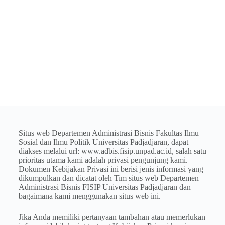
Situs web Departemen Administrasi Bisnis Fakultas Ilmu
Sosial dan Ilmu Politik Universitas Padjadjaran, dapat
diakses melalui url: www.adbis.fisip.unpad.ac.id, salah satu
prioritas utama kami adalah privasi pengunjung kami.
Dokumen Kebijakan Privasi ini berisi jenis informasi yang
dikumpulkan dan dicatat oleh Tim situs web Departemen
Administrasi Bisnis FISIP Universitas Padjadjaran dan
bagaimana kami menggunakan situs web ini.
Jika Anda memiliki pertanyaan tambahan atau memerlukan