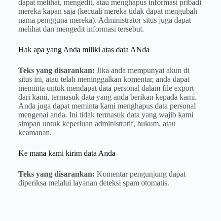
dapat melihat, mengedit, atau menghapus informasi pribadi
mereka kapan saja (kecuali mereka tidak dapat mengubah
nama pengguna mereka). Administrator situs juga dapat
melihat dan mengedit informasi tersebut.
Hak apa yang Anda miliki atas data ANda
Teks yang disarankan:
Jika anda mempunyai akun di
situs ini, atau telah meninggalkan komentar, anda dapat
meminta untuk mendapat data personal dalam file export
dari kami, termasuk data yang anda berikan kepada kami.
Anda juga dapat meminta kami menghapus data personal
mengenai anda. Ini tidak termasuk data yang wajib kami
simpan untuk keperluan administratif, hukum, atau
keamanan.
Ke mana kami kirim data Anda
Teks yang disarankan:
Komentar pengunjung dapat
diperiksa melalui layanan deteksi spam otomatis.