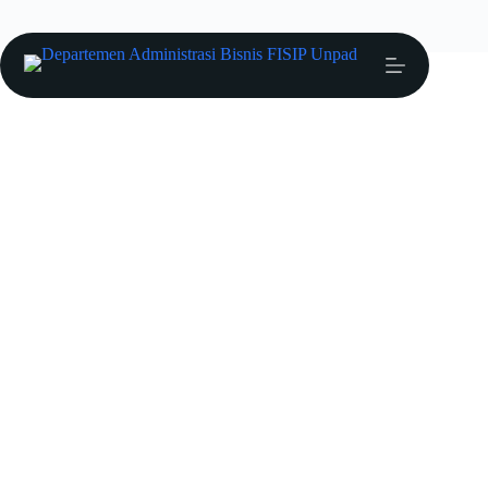
Kebijakan Privasi
Kebijakan Privasi