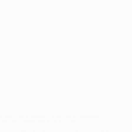
Kuliah Tamu Administrasi Bisnis Perkuat Pemahaman
Mahasiswa tentang Investasi Reksa Dana
Fauziah Putri Setiawan
31 October 2025
Berita