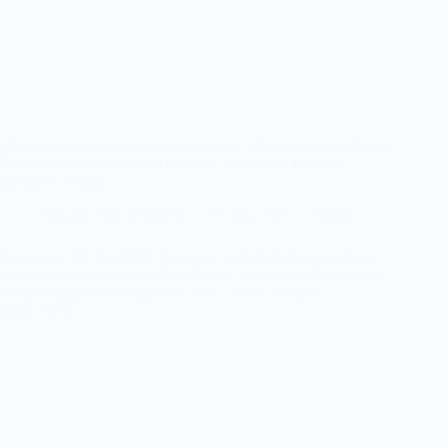
Mengenal Open Strategy dalam Bisnis Modern melalui Kuliah
Tamu Administrasi Bisnis bersama Akademisi Queen’s
Business School
Fauziah Putri Setiawan
23 May 2025
Berita
Jatinangor, 23 Mei 2025. Program Studi Administrasi Bisnis,
Fakultas Ilmu Sosial dan Ilmu Politik Universitas Padjadjaran
menyelenggarakan kegiatan Guest Lecture dengan
topik Open…