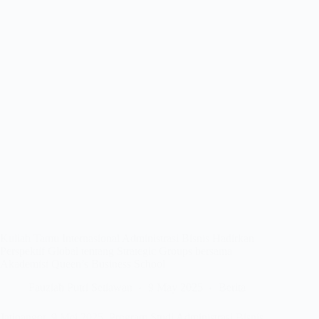
Kuliah Tamu Internasional Administrasi Bisnis Hadirkan
Perspektif Global tentang Strategic Groups bersama
Akademisi Queen’s Business School
Fauziah Putri Setiawan
9 May 2025
Berita
Jatinangor, 9 Mei 2025. Program Studi Administrasi Bisnis,