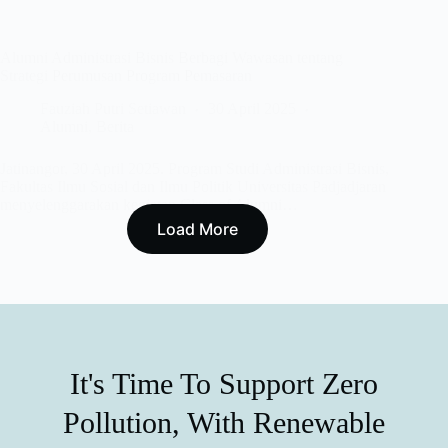
Alumni Administrasi Bisnis Berbagi Wawasan tentang
Strategi Perumusan Program Pemasaran
Fauziah Putri Setiawan
30 April 2025
Alumni
,
Berita
Jatinangor, 30 April 2025. Program Studi Administrasi Bisnis,
Fakultas Ilmu Sosial dan Ilmu Politik Universitas Padjadjaran
menyelenggarakan kegiatan Class of Alumni…
Load More
It's Time To Support Zero
Pollution, With Renewable