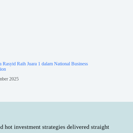
 Rasyid Raih Juara 1 dalam National Business
Selamat dan Sukses
ion
Alexandri sebagai 
mber 2025
2 December 2
d hot investment strategies delivered straight