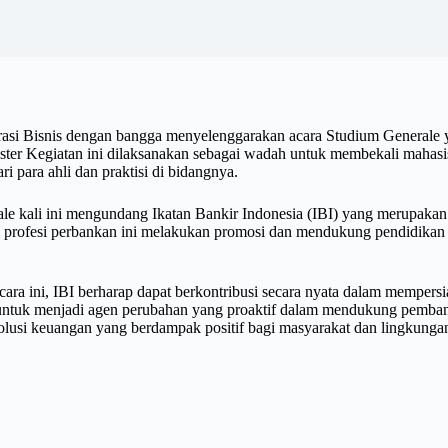
asi Bisnis dengan bangga menyelenggarakan acara Studium Generale
ester
Kegiatan ini dilaksanakan sebagai wadah untuk membekali mahas
ri para ahli dan praktisi di bidangnya
.
e kali ini mengundang Ikatan Bankir Indonesia (IBI) yang merupakan 
i profesi perbankan ini melakukan promosi dan mendukung pendidikan
cara ini, IBI berharap dapat berkontribusi secara nyata dalam mempers
untuk menjadi agen perubahan yang proaktif dalam mendukung pemban
 solusi keuangan yang berdampak positif bagi masyarakat dan lingkunga