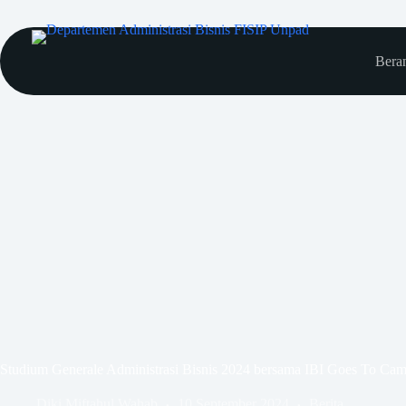
Bera
Studium Generale Administrasi Bisnis 2024 bersama IBI Goes To Ca
Diki Miftahul Wahab
10 September 2024
Berita