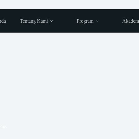
nda
Tentang Kami
Program
Akadem
mpus