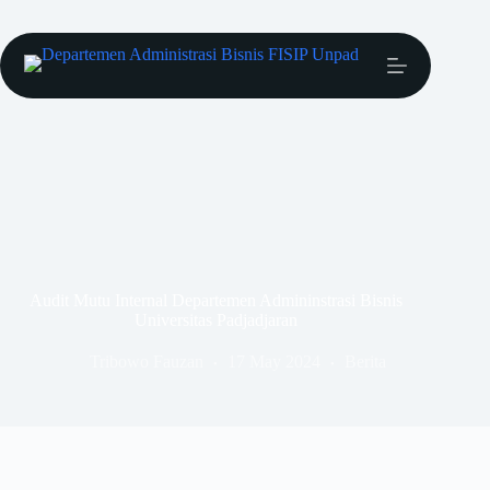
Audit Mutu Internal Departemen Admininstrasi Bisnis
Universitas Padjadjaran
Tribowo Fauzan
17 May 2024
Berita