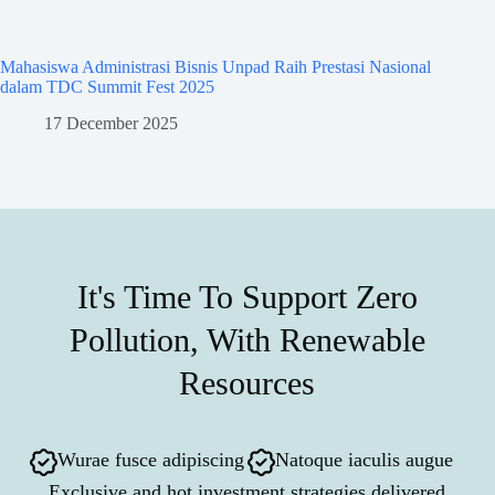
Mahasiswa Administrasi Bisnis Unpad Raih Prestasi Nasional
Mahasisw
dalam TDC Summit Fest 2025
dalam A
17 December 2025
8
It's Time To Support Zero
Pollution, With Renewable
Resources
Wurae fusce adipiscing
Natoque iaculis augue
Exclusive and hot investment strategies delivered