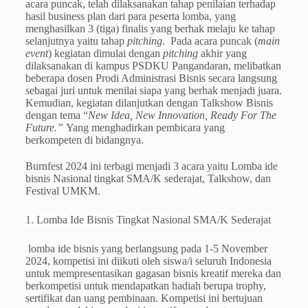
acara puncak, telah dilaksanakan tahap penilaian terhadap
hasil business plan dari para peserta lomba, yang
menghasilkan 3 (tiga) finalis yang berhak melaju ke tahap
selanjutnya yaitu tahap
pitching
.
Pada acara puncak (
main
event
) kegiatan dimulai dengan
pitching
akhir yang
dilaksanakan di kampus PSDKU Pangandaran, melibatkan
beberapa dosen Prodi Administrasi Bisnis secara langsung
sebagai juri untuk menilai siapa yang berhak menjadi juara.
Kemudian, kegiatan dilanjutkan dengan Talkshow Bisnis
dengan tema “
New Idea, New Innovation, Ready For The
Future.”
Yang menghadirkan pembicara yang
berkompeten di bidangnya.
Burnfest 2024 ini terbagi menjadi 3 acara yaitu Lomba ide
bisnis Nasional tingkat SMA/K sederajat, Talkshow, dan
Festival UMKM.
1. Lomba Ide Bisnis Tingkat Nasional SMA/K Sederajat
lomba ide bisnis yang berlangsung pada 1-5 November
2024, kompetisi ini diikuti oleh siswa/i seluruh Indonesia
untuk mempresentasikan gagasan bisnis kreatif mereka dan
berkompetisi untuk mendapatkan hadiah berupa trophy,
sertifikat dan uang pembinaan. Kompetisi ini bertujuan