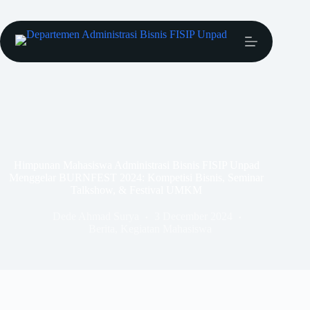
Himpunan Mahasiswa Administrasi Bisnis FISIP Unpad
Menggelar BURNFEST 2024: Kompetisi Bisnis, Seminar
Talkshow, & Festival UMKM
Dede Ahmad Surya
3 December 2024
Berita
,
Kegiatan Mahasiswa